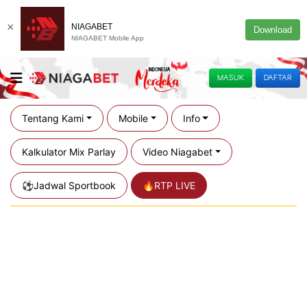
×
NIAGABET
Download
NIAGABET Mobile App
MASUK
DAFTAR
Tentang Kami
Mobile
Info
Kalkulator Mix Parlay
Video Niagabet
⚽️Jadwal Sportbook
🔥RTP LIVE